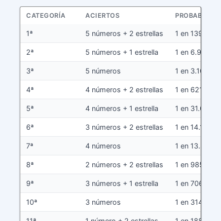
CATEGORÍA
ACIERTOS
PROBABILIDA
1ª
5 números + 2 estrellas
1 en 139.838
2ª
5 números + 1 estrella
1 en 6.991.90
3ª
5 números
1 en 3.107.51
4ª
4 números + 2 estrellas
1 en 621.503
5ª
4 números + 1 estrella
1 en 31.075
6ª
3 números + 2 estrellas
1 en 14.125
7ª
4 números
1 en 13.811
8ª
2 números + 2 estrellas
1 en 985
9ª
3 números + 1 estrella
1 en 706
10ª
3 números
1 en 314
11ª
1 número + 2 estrellas
1 en 188