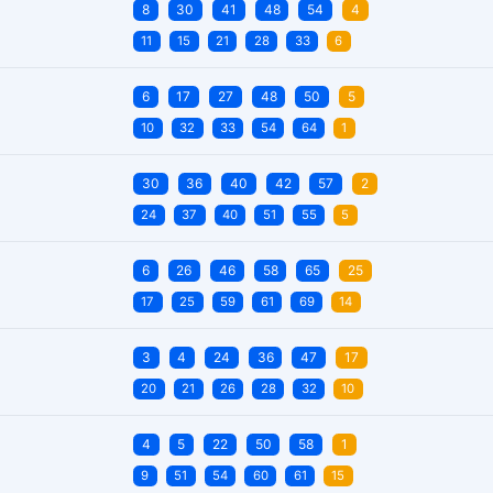
8
30
41
48
54
4
11
15
21
28
33
6
6
17
27
48
50
5
10
32
33
54
64
1
30
36
40
42
57
2
24
37
40
51
55
5
6
26
46
58
65
25
17
25
59
61
69
14
3
4
24
36
47
17
20
21
26
28
32
10
4
5
22
50
58
1
9
51
54
60
61
15