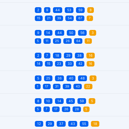
2
9
44
53
59
8
15
21
39
54
67
7
9
14
44
50
56
3
5
11
25
26
64
11
2
7
18
29
38
16
14
15
23
33
42
16
5
25
36
40
48
3
1
17
31
39
43
22
8
10
14
45
59
5
5
7
17
26
28
5
12
29
37
43
55
18