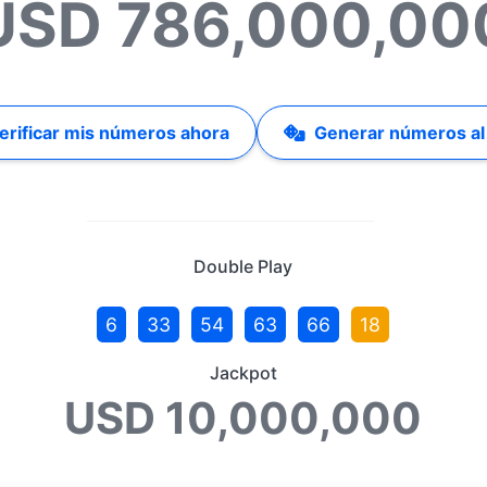
USD 786,000,00
erificar mis números ahora
Generar números al
Double Play
6
33
54
63
66
18
Jackpot
USD 10,000,000