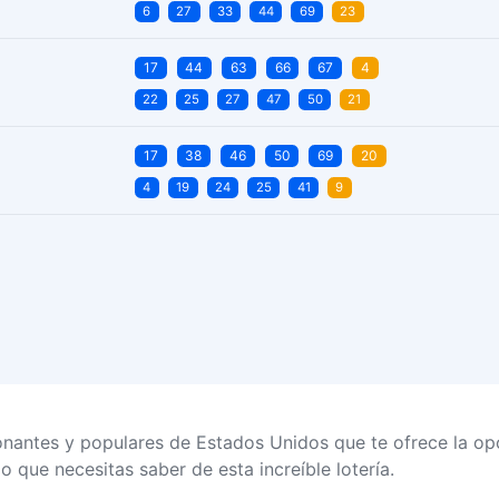
6
27
33
44
69
23
17
44
63
66
67
4
22
25
27
47
50
21
17
38
46
50
69
20
4
19
24
25
41
9
onantes y populares de Estados Unidos que te ofrece la op
o que necesitas saber de esta increíble lotería.