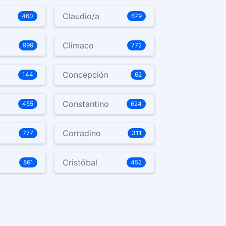
Claudio/a
460
679
Climaco
999
772
Concepción
144
62
Constantino
455
624
Corradino
777
311
Cristóbal
861
452