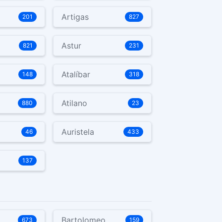
Artigas
201
827
Astur
821
231
Atalíbar
148
318
Atilano
880
23
Auristela
46
433
137
Bartolomeo
673
159