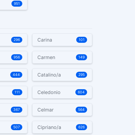
951
Carina
296
101
Carmen
956
149
Catalino/a
444
295
Celedonio
111
604
Celmar
367
564
Cipriano/a
507
626