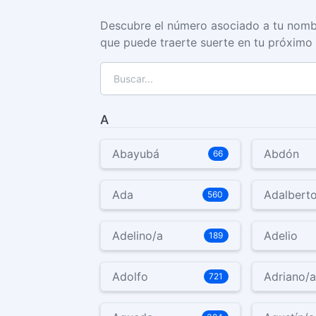
Descubre el número asociado a tu nombre 
que puede traerte suerte en tu próximo 
A
Abayubá
Abdón
66
Ada
Adalbert
560
Adelino/a
Adelio
189
Adolfo
Adriano/
721