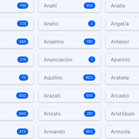
Anahí
Analía
769
555
Anelio
Angel/a
725
2
Anselmo
Antenor
484
180
Anunciación
Aparicio
215
1
Aquilino
Arabela
70
903
Arazati
Arcadio
400
655
Ariosto
Aristóbulo
840
281
Armando
Armonía
413
663