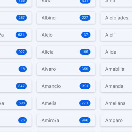
Aída
Alba
755
921
Albino
Alcibíades
267
227
/a
Alejo
Alelí
634
37
Alicia
Alida
927
195
Alvaro
Amabilia
18
359
Amancio
Amanda
847
391
/a
Amelia
Ameliana
698
273
Amiro/a
Amparo
26
946