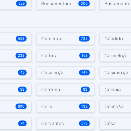
Buenaventura
Bustamante
229
306
Camilo/a
Cándido
653
735
Carlota
Carmelo/a
233
168
Casiano/a
Casimiro/a
45
747
Ceferino
Celania
93
83
Celia
Celino/a
800
132
Cervantes
César
74
578