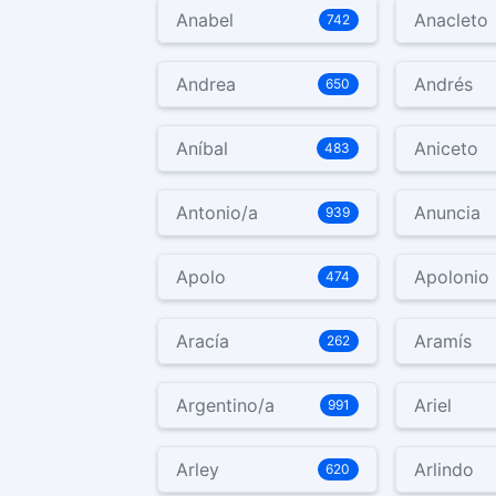
Anabel
Anacleto
742
Andrea
Andrés
650
Aníbal
Aniceto
483
Antonio/a
Anuncia
939
Apolo
Apolonio
474
Aracía
Aramís
262
Argentino/a
Ariel
991
Arley
Arlindo
620