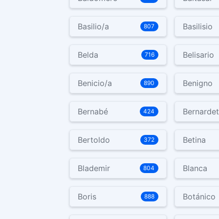
Basilio/a
Basilisio
807
Belda
Belisario
716
Benicio/a
Benigno
890
Bernabé
Bernardet
424
Bertoldo
Betina
372
Blademir
Blanca
804
Boris
Botánico
888