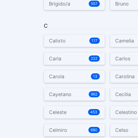
Brígido/a
Bruno
557
C
Calixto
Camelia
117
Carla
Carlos
222
Carola
Carolina
13
Cayetano
Cecilia
962
Celeste
Celestino
453
Celmiro
Celso
680