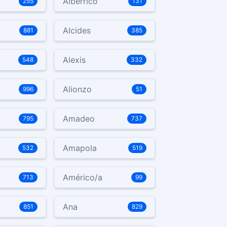
Albérrico
255
131
Alcides
881
385
Alexis
548
332
Alionzo
996
51
Amadeo
795
737
Amapola
532
519
Américo/a
713
99
Ana
851
829