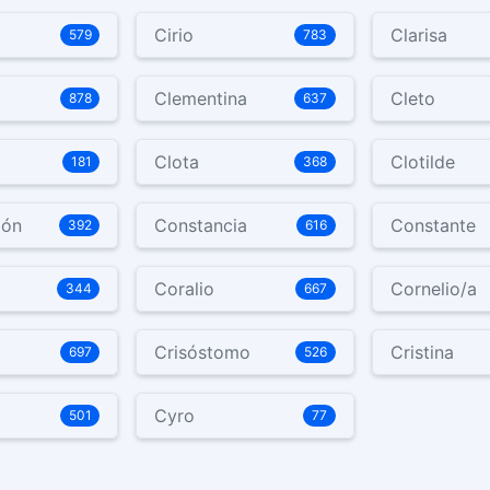
Cirio
Clarisa
579
783
Clementina
Cleto
878
637
Clota
Clotilde
181
368
ión
Constancia
Constante
392
616
Coralio
Cornelio/a
344
667
Crisóstomo
Cristina
697
526
Cyro
501
77