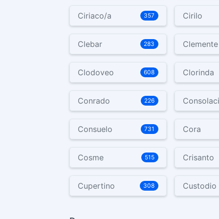
Ciriaco/a
Cirilo
357
Clebar
Clemente
283
Clodoveo
Clorinda
608
Conrado
Consolac
226
Consuelo
Cora
731
Cosme
Crisanto
515
Cupertino
Custodio
308