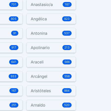
Anastasio/a
701
187
Angélica
805
823
Antonina
91
537
Apolinario
917
213
Araceli
641
566
Arcángel
933
558
Aristóteles
167
864
Arnaldo
251
520