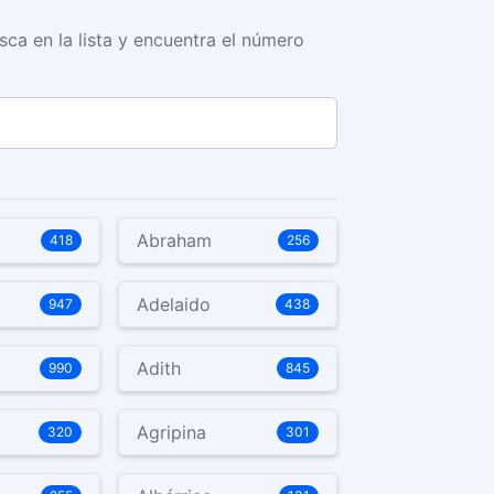
sca en la lista y encuentra el número
Abraham
418
256
Adelaido
947
438
Adith
990
845
Agripina
320
301