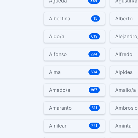
Agueda
Agustín/a
384
Albertina
Alberto
15
Aldo/a
Alejandro
619
Alfonso
Alfredo
294
Alma
Alpides
694
Amado/a
Amalio/a
867
Amaranto
Ambrosio
611
Amilcar
Aminta
751