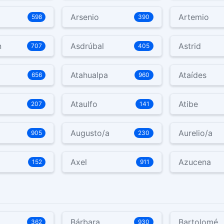
Arsenio
Artemio
598
390
n
Asdrúbal
Astrid
707
405
Atahualpa
Ataídes
656
960
Ataulfo
Atibe
207
141
Augusto/a
Aurelio/a
905
230
Axel
Azucena
152
911
Bárbara
Bartolomé
362
930