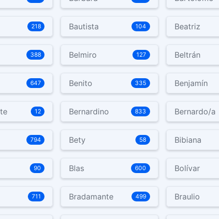
Bautista
Beatriz
218
104
Belmiro
Beltrán
388
127
Benito
Benjamín
647
335
te
Bernardino
Bernardo/a
12
833
Bety
Bibiana
794
58
Blas
Bolívar
90
600
Bradamante
Braulio
711
499