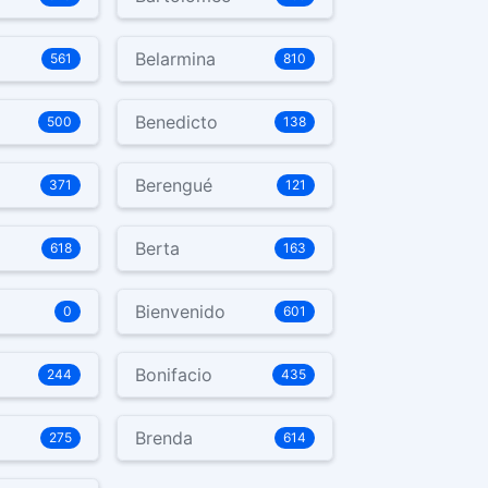
Belarmina
561
810
Benedicto
500
138
Berengué
371
121
Berta
618
163
Bienvenido
0
601
Bonifacio
244
435
Brenda
275
614