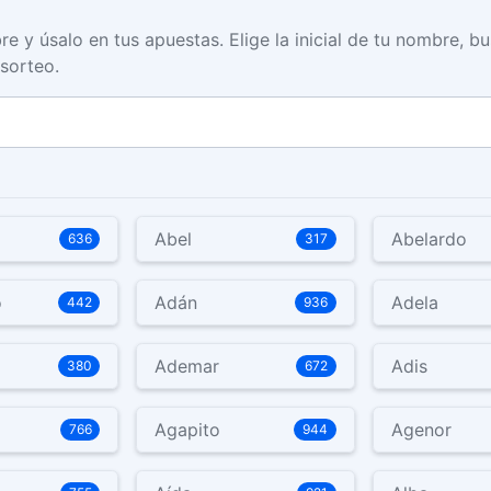
y úsalo en tus apuestas. Elige la inicial de tu nombre, bu
sorteo.
Abel
Abelardo
636
317
o
Adán
Adela
442
936
Ademar
Adis
380
672
a
Agapito
Agenor
766
944