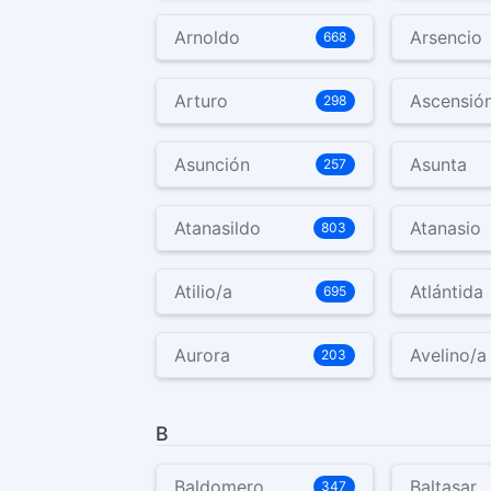
Arnoldo
Arsencio
668
Arturo
Ascensió
298
Asunción
Asunta
257
Atanasildo
Atanasio
803
Atilio/a
Atlántida
695
Aurora
Avelino/a
203
B
Baldomero
Baltasar
347