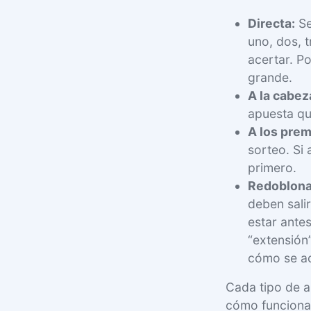
Directa:
Se
uno, dos, t
acertar. Po
grande.
A la cabez
apuesta q
A los prem
sorteo. Si 
primero.
Redoblona
deben sali
estar ante
“extensión”
cómo se ac
Cada tipo de a
cómo funciona