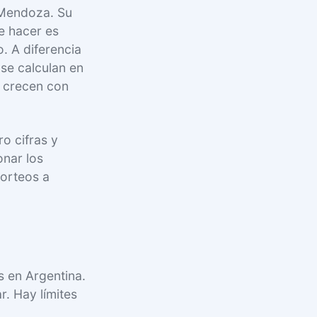
e Mendoza. Su
e hacer es
. A diferencia
se calculan en
e crecen con
ro cifras y
onar los
sorteos a
s en Argentina.
r. Hay límites