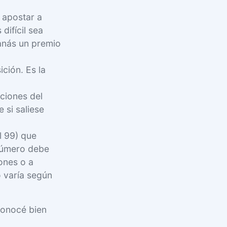
 apostar a
difícil sea
ganás un premio
ción. Es la
ciones del
 si saliese
l 99) que
 número debe
iones o a
o varía según
 Conocé bien