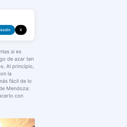
nkedIn
X
tas si es
ego de azar tan
. Al principio,
on la
ás fácil de lo
a de Mendoza:
acerlo con